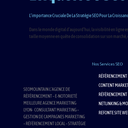
L’importance Cruciale De La Stratégie SEO Pour La Croissanc
Dans le monde digital d’aujourd’hui, la visibilité en ligne e
taille moyenne en quête de consolidation sur son marché, ou
Nos Services SEO
RÉFÉRENCEMENT 
CONTENT MARKE
SEOMOUNTAIN L’AGENCE DE
RÉFÉRENCEMENT 
RÉFÉRENCEMENT – E-NOTORIETÉ
MEILLEURE AGENCE MARKETING
NETLINKING & MO
LYON- CONSULTANT MARKETING –
REFONTE SITE WE
GESTION DE CAMPAGNES MARKETING
– RÉFÉRENCEMENT LOCAL – STRATÉGIE