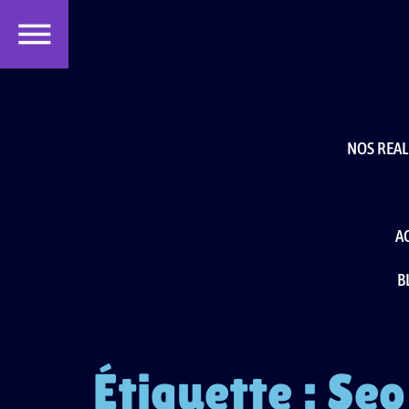
contenu
principal
NOS REAL
A
B
Étiquette :
Seo