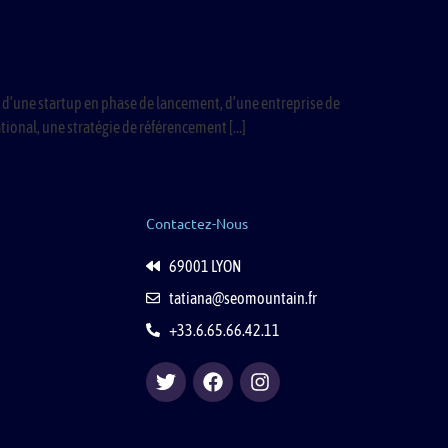
sse d’une startup en phase de lancement, d’une entreprise de
ational, une stratégie de référencement […]
Contactez-Nous
69001 LYON
tatiana@seomountain.fr
+33.6.65.66.42.11