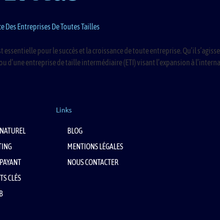
e Des Entreprises De Toutes Tailles
st essentielle pour le succès et la croissance de toute entreprise. Qu’il s’agi
 d’une entreprise de taille intermédiaire (ETI) visant l’expansion à l’intern
Links
NATUREL
BLOG
TING
MENTIONS LÉGALES
PAYANT
NOUS CONTACTER
TS CLÉS
B