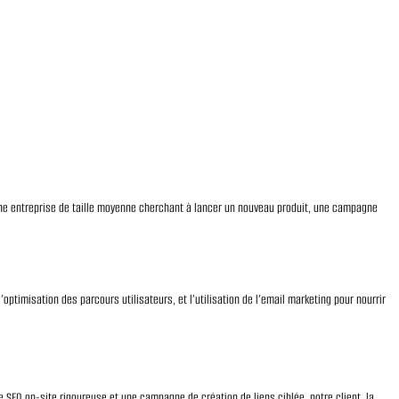
ne entreprise de taille moyenne cherchant à lancer un nouveau produit, une campagne
’optimisation des parcours utilisateurs, et l’utilisation de l’email marketing pour nourrir
 SEO on-site rigoureuse et une campagne de création de liens ciblée, notre client, la