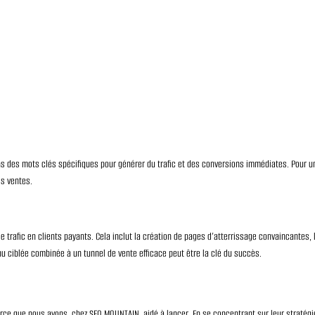
 des mots clés spécifiques pour générer du trafic et des conversions immédiates. Pour u
es ventes.
e trafic en clients payants. Cela inclut la création de pages d’atterrissage convaincantes, l
u ciblée combinée à un tunnel de vente efficace peut être la clé du succès.
rce que nous avons, chez SEO MOUNTAIN, aidé à lancer. En se concentrant sur leur stratégie