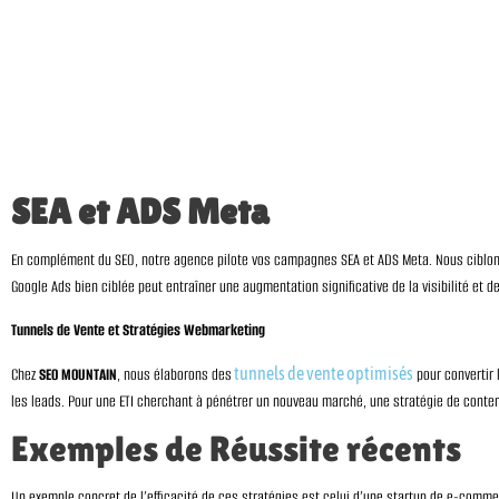
SEA et ADS Meta
En complément du SEO, notre agence pilote vos campagnes SEA et ADS Meta. Nous ciblons
Google Ads bien ciblée peut entraîner une augmentation significative de la visibilité et d
Tunnels de Vente et Stratégies Webmarketing
tunnels de vente optimisés
Chez
SEO MOUNTAIN
, nous élaborons des
pour convertir l
les leads. Pour une ETI cherchant à pénétrer un nouveau marché, une stratégie de conten
Exemples de Réussite récents
Un exemple concret de l’efficacité de ces stratégies est celui d’une startup de e-comme