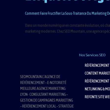
Comment Faire Fructifier La Sous-Traitance Du Marketing De
Dans un monde numérique en constante évolution, où chaque cl
marketing modernes. Chez SEO Mountain, une agence spécial
Nos Services SEO
RÉFÉRENCEMENT 
CONTENT MARKE
SEOMOUNTAIN L’AGENCE DE
RÉFÉRENCEMENT 
RÉFÉRENCEMENT – E-NOTORIETÉ
MEILLEURE AGENCE MARKETING
NETLINKING & MO
LYON- CONSULTANT MARKETING –
REFONTE SITE WE
GESTION DE CAMPAGNES MARKETING
– RÉFÉRENCEMENT LOCAL – STRATÉGIE