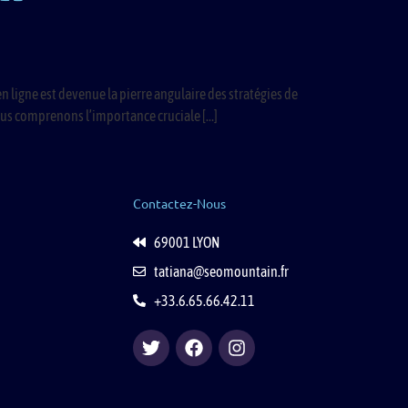
en ligne est devenue la pierre angulaire des stratégies de
ous comprenons l’importance cruciale […]
Contactez-Nous
69001 LYON
tatiana@seomountain.fr
+33.6.65.66.42.11