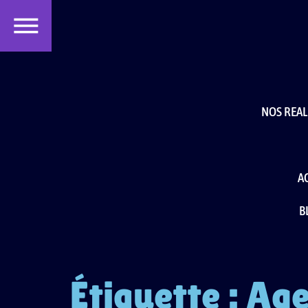
contenu
principal
NOS REAL
A
B
Étiquette :
Age