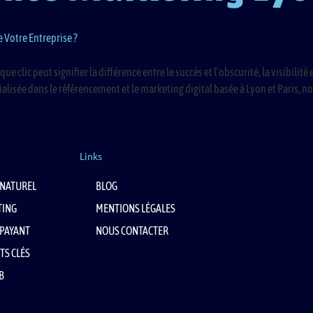
 Votre Entreprise ?
ic peut signifier la différence entre le succès et l’obscurité, la visibilité 
isée dans le référencement et le marketing digital basée à Lyon et Paris, n
Links
NATUREL
BLOG
TING
MENTIONS LÉGALES
PAYANT
NOUS CONTACTER
TS CLÉS
B