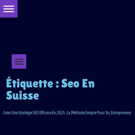
principal
QUI SOMMES-NOUS ?
NOS REALISATIONS : SEO MOUNTAIN, AGENCE MARKETING LYON – GENEVE
NOUS CONTACTER
WEB DESIGN ET UX
ACHATS D’ESPACES PUBLICITAIRES
RÉFÉRENCEMENT PAYANT
MENTIONS LÉGALES
LE RÉFÉRENCEMENT PAYANT
CONTENT MARKETING ET RÉDACTION
Étiquette :
Seo En
Suisse
Créer Une Stratégie SEO Efficace En 2025 : La Méthode Simple Pour Toi, Entrepreneur