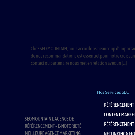
Chez SEO MOUNTAIN, nous accordons beaucoup d’importance 
de nos recommandations est essentiel pour notre croissanc
contact ou partenaire nous met en relation avec un […]
Nos Services SEO
RÉFÉRENCEMENT 
CONTENT MARKE
SEOMOUNTAIN L’AGENCE DE
RÉFÉRENCEMENT 
RÉFÉRENCEMENT – E-NOTORIETÉ
MEILLEURE AGENCE MARKETING
NETLINKING & MO