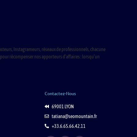
steurs, Instagrameurs, réseaux de professionnels, chacune
pour récompenser nos apporteurs d’affaires : lorsqu’un
Contactez-Nous
69001 LYON
tatiana@seomountain.fr
+33.6.65.66.42.11