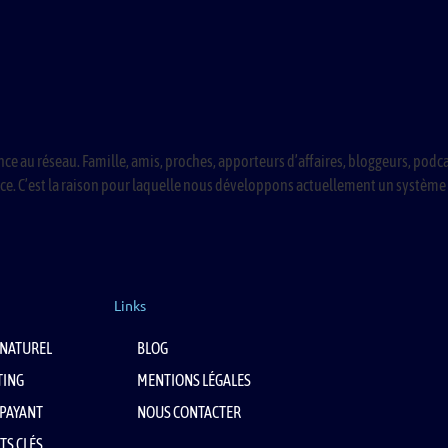
au réseau. Famille, amis, proches, apporteurs d’affaires, bloggeurs, podca
e. C’est la raison pour laquelle nous développons actuellement un système 
Links
NATUREL
BLOG
TING
MENTIONS LÉGALES
PAYANT
NOUS CONTACTER
TS CLÉS