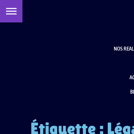
contenu
principal
NOS REAL
A
B
Étiquette :
Lég