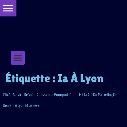
principal
QUI SOMMES-NOUS ?
NOS REALISATIONS : SEO MOUNTAIN, AGENCE MARKETING LYON – GENEVE
NOUS CONTACTER
WEB DESIGN ET UX
ACHATS D’ESPACES PUBLICITAIRES
RÉFÉRENCEMENT PAYANT
MENTIONS LÉGALES
LE RÉFÉRENCEMENT PAYANT
CONTENT MARKETING ET RÉDACTION
Étiquette :
Ia À Lyon
L’IA Au Service De Votre Croissance : Pourquoi L’audit Est La Clé Du Marketing De
Demain À Lyon Et Genève