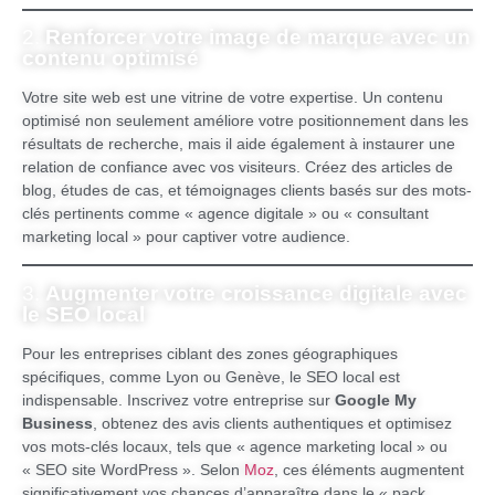
2.
Renforcer votre image de marque avec un
contenu optimisé
Votre site web est une vitrine de votre expertise. Un contenu
optimisé non seulement améliore votre positionnement dans les
résultats de recherche, mais il aide également à instaurer une
relation de confiance avec vos visiteurs. Créez des articles de
blog, études de cas, et témoignages clients basés sur des mots-
clés pertinents comme « agence digitale » ou « consultant
marketing local » pour captiver votre audience.
3.
Augmenter votre croissance digitale avec
le SEO local
Pour les entreprises ciblant des zones géographiques
spécifiques, comme Lyon ou Genève, le SEO local est
indispensable. Inscrivez votre entreprise sur
Google My
Business
, obtenez des avis clients authentiques et optimisez
vos mots-clés locaux, tels que « agence marketing local » ou
« SEO site WordPress ». Selon
Moz
, ces éléments augmentent
significativement vos chances d’apparaître dans le « pack